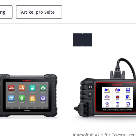
ung
Artikel pro Seite
iCarsoft JP V2.0 für Toyota Lex