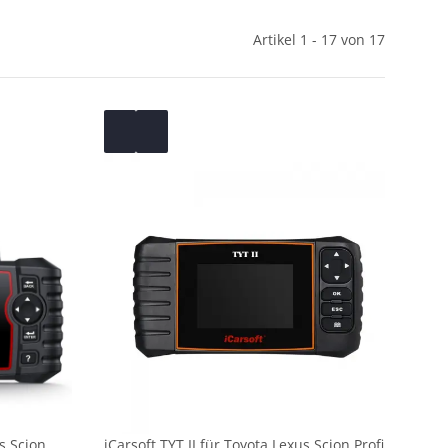
Artikel 1 - 17 von 17
us Scion
iCarsoft TYT II für Toyota Lexus Scion Profi