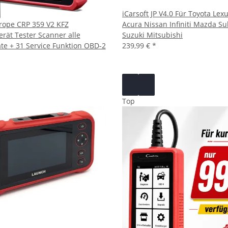
iCarsoft JP V4.0 Für Toyota Le
rope CRP 359 V2 KFZ
Acura Nissan Infiniti Mazda S
rät Tester Scanner alle
Suzuki Mitsubishi
te + 31 Service Funktion OBD-2
239,99 €
*
Top