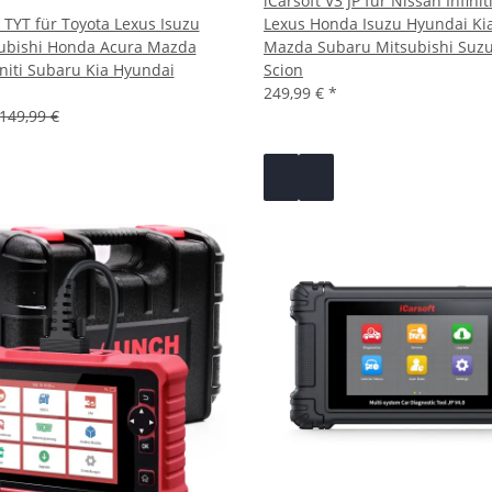
iCarsoft V3 JP für Nissan Infinit
1 TYT für Toyota Lexus Isuzu
Lexus Honda Isuzu Hyundai K
subishi Honda Acura Mazda
Mazda Subaru Mitsubishi Suzu
initi Subaru Kia Hyundai
Scion
249,99 €
*
149,99 €