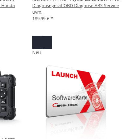
hi Honda
Diagnosegerät OBD Diagnose ABS Service
uvm.
189,99 €
*
Neu