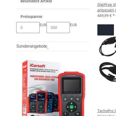
Besondere Artikel
DigiProg I
anpassen 
449,99 €
*
Preisspanne
EUR
EUR
Sonderangebote
TachoPro I