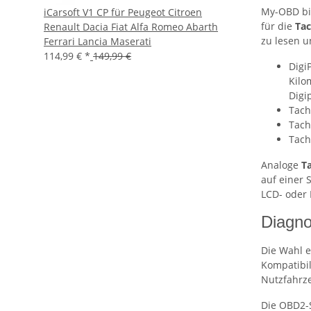
My-OBD bie
iCarsoft V1 CP für Peugeot Citroen
für die
Tac
Renault Dacia Fiat Alfa Romeo Abarth
zu lesen u
Ferrari Lancia Maserati
114,99 €
*
149,99 €
Digi
Kilo
Digi
Tach
Tach
Tach
Analoge
T
auf einer 
LCD- oder 
Diagno
Die Wahl e
Kompatibil
Nutzfahrz
Die OBD2-S