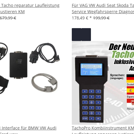
II Tacho reparatur Laufleistung
Für VAG VW Audi Seat Skoda T
justieren KM
Service Wegfahrsperre Diagnose
679,99 €
178,49 €
*
199,99 €
I Interface für BMW VW Audi
TachoPro Kombiinstrument K