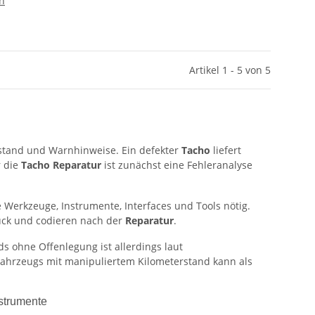
en
Artikel 1 - 5 von 5
rstand und Warnhinweise. Ein defekter
Tacho
liefert
r die
Tacho Reparatur
ist zunächst eine Fehleranalyse
 Werkzeuge, Instrumente, Interfaces und Tools nötig.
ück und codieren nach der
Reparatur
.
ds ohne Offenlegung ist allerdings laut
 Fahrzeugs mit manipuliertem Kilometerstand kann als
strumente