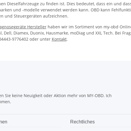
en Dieselfahrzeuge zu finden ist. Dies bedeutet, dass ein und das
arken und -modelle verwendet werden kann. OBD kann Fehlfunktio
n und Steuergeräten aufzeichnen.
agnosegeräte Hersteller
haben wir im Sortiment von my-obd Onlines
l, Dell, Diamex, Duonix, Hausmarke, moDiag und XXL Tech. Bei Frag
 04443-9776402 oder unter
Kontakt
.
n Sie keine Neuigkeit oder Aktion mehr von MY-OBD. Ich
mmen.
onen
Rechtliches