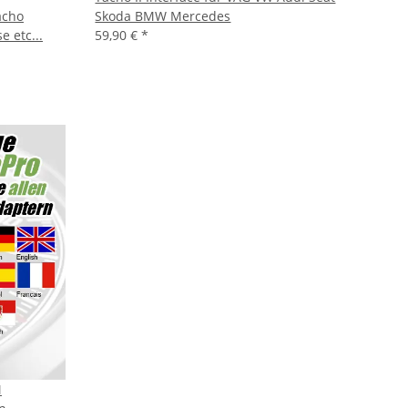
acho
Skoda BMW Mercedes
 etc...
59,90 €
*
M