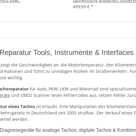
Ford usw..
Laufleistung anpassen justier
499,99 €
*
Reparatur Tools, Instrumente & Interfaces
zeigt die Geschwindigkeit an, die Motortemperatur, den Kilomete
formationen und führt zu unnötigen Risiken im Straßenverkehr. Fü
se wichtig.
achoreparatur
für Auto, PKW, LKW und Motorrad sind spezialisierte
eräte
und OBD2 Scanner lesen Fehlercodes aus, setzen Fehler zur
tur eines Tachos
ist erlaubt. Eine Manipulation des Kilometerstan
kehrsgesetz in Deutschland seit 2005 strafbar. Der Verkauf eines
wertet werden.
 Diagnosegeräte für analoge Tachos, digitale Tachos & Kombiin