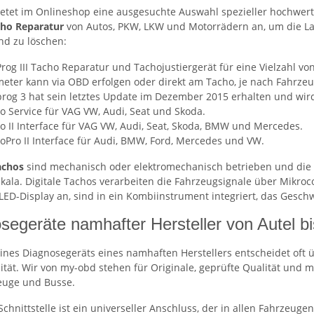
tet im Onlineshop eine ausgesuchte Auswahl spezieller hochwert
ho Reparatur
von Autos, PKW, LKW und Motorrädern an, um die Lau
nd zu löschen:
Prog III Tacho Reparatur und Tachojustiergerät für eine Vielzahl 
meter kann via OBD erfolgen oder direkt am Tacho, je nach Fahrz
prog 3 hat sein letztes Update im Dezember 2015 erhalten und wird
o Service für VAG VW, Audi, Seat und Skoda.
o II Interface für VAG VW, Audi, Seat, Skoda, BMW und Mercedes.
oPro II Interface für Audi, BMW, Ford, Mercedes und VW.
achos
sind mechanisch oder elektromechanisch betrieben und die 
Skala. Digitale Tachos verarbeiten die Fahrzeugsignale über Mikroc
LED-Display an, sind in ein Kombiinstrument integriert, das Gesch
segeräte namhafter Hersteller von Autel b
ines Diagnosegeräts eines namhaften Herstellers entscheidet oft 
ität. Wir von my-obd stehen für Originale, geprüfte Qualität und m
euge und Busse.
chnittstelle ist ein universeller Anschluss, der in allen Fahrzeuge