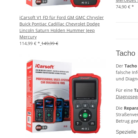
Mercedes 
74,90 €
*
iCarsoft V1 FD für Ford GM GMC Chrysler
Buick Pontiac Cadillac Chevrolet Dodge
Lincoln Saturn Holden Hummer Jeep
Mercury
114,99 €
*
149,99 €
Tacho 
Der
Tacho
falsche In
und Diagno
Für eine
T
Diagnoseg
Die
Repara
Straßenver
Betrug ge
Spezielle