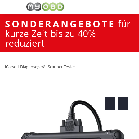
SONDERANGEBOTE
für
kurze Zeit bis zu 40%
reduziert
iCarsoft Diagnosegerät Scanner Tester