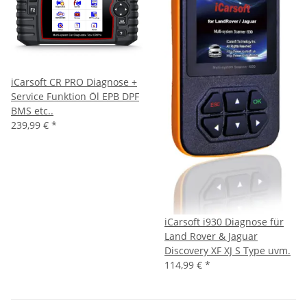
iCarsoft CR PRO Diagnose +
Service Funktion Öl EPB DPF
BMS etc..
239,99 €
*
iCarsoft i930 Diagnose für
Land Rover & Jaguar
Discovery XF XJ S Type uvm.
114,99 €
*