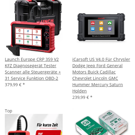
Launch Europe CRP 359 V2
iCarsoft US V4.0 Für Chrysler
KFZ Diagnosegerät Tester
Dodge Jeep Ford General
Scanner alle Steuergeräte +
Motors Buick Cadillac
31 Service Funktion OBD-2
Chevrolet Lincoln GMC
379,99 €
*
Hummer Mercury Saturn
Holden
239,99 €
*
Top