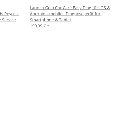
Launch Golo Car Care Easy Diag für iOS &
ls Royce +
Android - mobiles Diagnosegerät für
 Service
Smartphone & Tablet
199,99 €
*