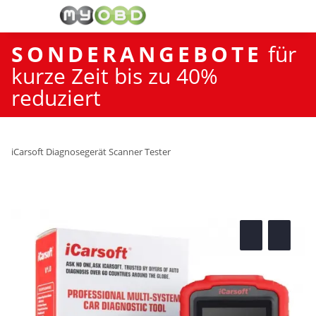
SONDERANGEBOTE
für
kurze Zeit bis zu 40%
reduziert
iCarsoft Diagnosegerät Scanner Tester