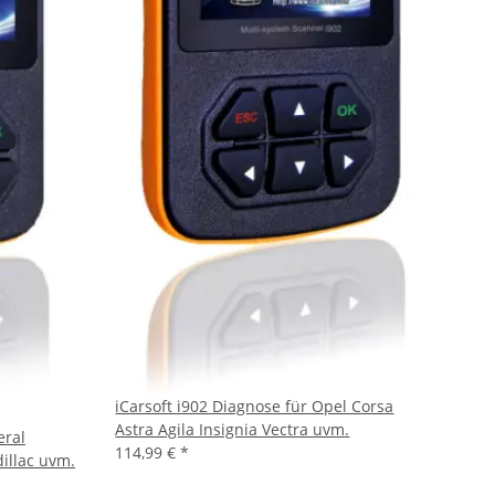
iCarsoft i902 Diagnose für Opel Corsa
Astra Agila Insignia Vectra uvm.
eral
114,99 €
*
illac uvm.