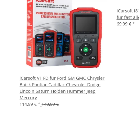
iCarsoft i
für fast a
69,99 €
*
iCarsoft V1 FD für Ford GM GMC Chrysler
Buick Pontiac Cadillac Chevrolet Dodge
Lincoln Saturn Holden Hummer Jeep
Mercury
114,99 €
*
149,99 €