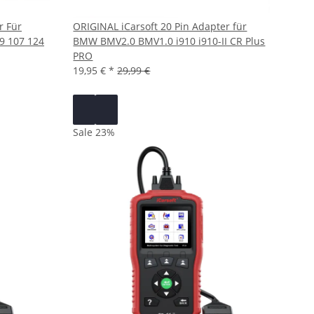
r Für
ORIGINAL iCarsoft 20 Pin Adapter für
9 107 124
BMW BMV2.0 BMV1.0 i910 i910-II CR Plus
PRO
19,95 €
*
29,99 €
Sale 23%