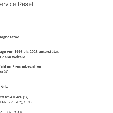
ervice Reset
Diagnosetool
ge von 1996 bis 2023 unterstützt
 dann weitere.
ahl im Preis inbegriffen
erät
)
3 GHz
en (854 × 480 px)
LAN (2,4 GHz), OBDII
000 mAh / 7,4 Wh