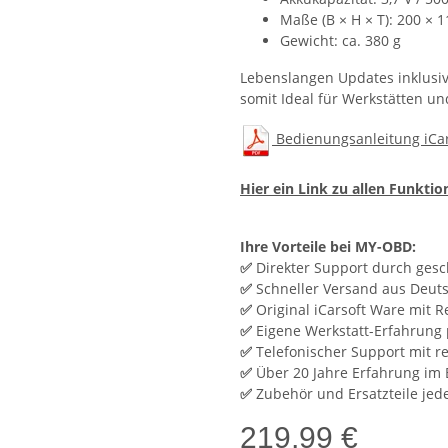
Maße (B × H × T): 200 × 
Gewicht: ca. 380 g
Lebenslangen Updates inklusiv
somit Ideal für Werkstätten u
Bedienungsanleitung iCar
Hier ein Link zu allen Funkti
Ihre Vorteile bei MY-OBD:
✅
Direkter Support durch gesc
✅
Schneller Versand aus Deuts
✅
Original iCarsoft Ware mit 
✅
Eigene Werkstatt-Erfahrung 
✅
Telefonischer Support mit r
✅
Über 20 Jahre Erfahrung im 
✅
Zubehör und Ersatzteile jede
219,99 €