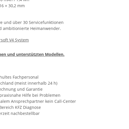
116 × 30,2 mm
e und über 30 Servicefunktionen
nd ambitionierte Heimanwender.
soft V4 System
onen und unterstützten Modellen.
hultes Fachpersonal
chland (meist innerhalb 24 h)
Rechnung und Garantie
praxisnahe Hilfe bei Problemen
ealem Ansprechpartner kein Call-Center
Bereich KFZ Diagnose
rzeit nachbestellbar