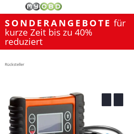
SONDERANGEBOTE
für
kurze Zeit bis zu 40%
reduziert
Rücksteller