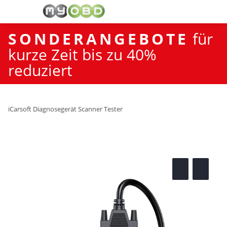
SONDERANGEBOTE
für
kurze Zeit bis zu 40%
reduziert
iCarsoft Diagnosegerät Scanner Tester