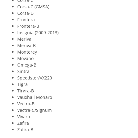
Corsa‐C
Corsa‐C (GMSA)
Corsa‐D
Frontera
Frontera‐B
Insignia (2009-2013)
Meriva
Meriva‐B
Monterey
Movano
Omega‐B
Sintra
Speedster/VX220
Tigra
Tirgra‐B
Vauxhall Monaro
Vectra‐B
Vectra‐C/Signum
Vivaro
Zafira
Zafira‐B