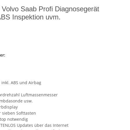
r Volvo Saab Profi Diagnosegerät
ABS Inspektion uvm.
er:
 inkl. ABS und Airbag
tordrehzahl Luftmassenmesser
ambdasonde usw.
rbdisplay
 sieben Softtasten
ptop notwendig
STENLOS Updates über das Internet