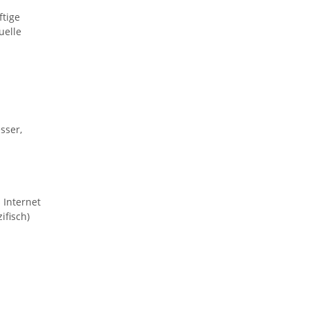
ftige
uelle
sser,
 Internet
ifisch)