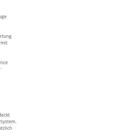
uge
artung
rmit
ance
r
deckt
 System.
tzlich