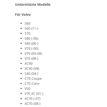
Unterstützte Modelle
Für Volvo
S60
S60 (11-)
S70
S80 (-06)
S80 (06-)
V70 (-00)
V70 (00‐08)
V70 (08-)
XC90
XC90 (V8)
S40 (04‐)
C70 Coupe
C70 Conv
V50
V70 XC (01-)
XC70 (-07)
XC70 (08‐)