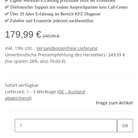
✅
Eigene Werkstatt-Erfahrung praxisnahe Hilfe bei Problemen
✅
Telefonischer Support mit realem Ansprechpartner kein Call-Center
✅
Über 20 Jahre Erfahrung im Bereich KFZ Diagnose
✅
Zubehör und Ersatzteile jederzeit nachbestellbar
179,99 €
249,99 €
inkl. 19% USt. ,
Versandkostenfreie Lieferung
Unverbindliche Preisempfehlung des Herstellers
:
249,99 €
(Sie sparen
28%
, also
70,00 €
)
Sofort verfügbar
Lieferzeit:
1 - 3 Werktage
(DE - Ausland
abweichend)
Frage zum Artikel
Stk