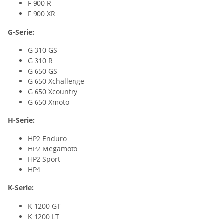
F 900 R
F 900 XR
G-Serie:
G 310 GS
G 310 R
G 650 GS
G 650 Xchallenge
G 650 Xcountry
G 650 Xmoto
H-Serie:
HP2 Enduro
HP2 Megamoto
HP2 Sport
HP4
K-Serie:
K 1200 GT
K 1200 LT