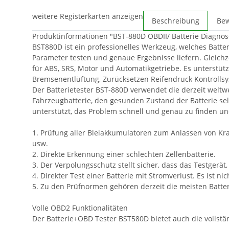
weitere Registerkarten anzeigen
Beschreibung
Be
Produktinformationen "BST-880D OBDII/ Batterie Diagnos
BST880D ist ein professionelles Werkzeug, welches Batter
Parameter testen und genaue Ergebnisse liefern. Gleich
für ABS, SRS, Motor und Automatikgetriebe. Es unterstüt
Bremsenentlüftung, Zurücksetzen Reifendruck Kontrollsy
Der Batterietester BST-880D verwendet die derzeit weltwei
Fahrzeugbatterie, den gesunden Zustand der Batterie se
unterstützt, das Problem schnell und genau zu finden u
1. Prüfung aller Bleiakkumulatoren zum Anlassen von Kra
usw.
2. Direkte Erkennung einer schlechten Zellenbatterie.
3. Der Verpolungsschutz stellt sicher, dass das Testger
4. Direkter Test einer Batterie mit Stromverlust. Es ist n
5. Zu den Prüfnormen gehören derzeit die meisten Batteri
Volle OBD2 Funktionalitäten
Der Batterie+OBD Tester BST580D bietet auch die vollstä