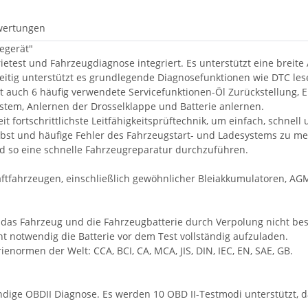
wertungen
egerät"
ietest und Fahrzeugdiagnose integriert. Es unterstützt eine breite
zeitig unterstützt es grundlegende Diagnosefunktionen wie DTC le
zt auch 6 häufig verwendete Servicefunktionen-Öl Zurückstellung, 
stem, Anlernen der Drosselklappe und Batterie anlernen.
t fortschrittlichste Leitfähigkeitsprüftechnik, um einfach, schnell 
lbst und häufige Fehler des Fahrzeugstart- und Ladesystems zu me
nd so eine schnelle Fahrzeugreparatur durchzuführen.
ftfahrzeugen, einschließlich gewöhnlicher Bleiakkumulatoren, AGM
ät, das Fahrzeug und die Fahrzeugbatterie durch Verpolung nicht b
icht notwendig die Batterie vor dem Test vollständig aufzuladen.
enormen der Welt: CCA, BCI, CA, MCA, JIS, DIN, IEC, EN, SAE, GB.
ndige OBDII Diagnose. Es werden 10 OBD II-Testmodi unterstützt, d